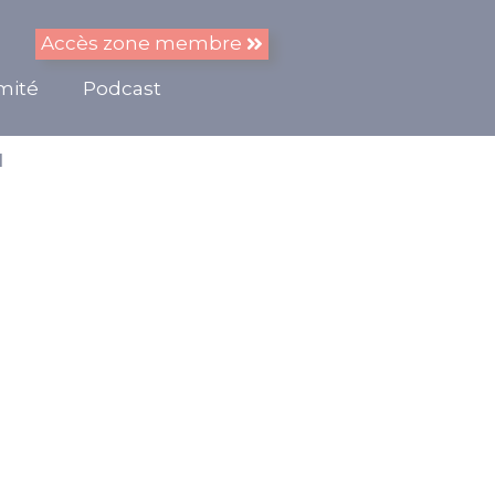
Accès zone membre
imité
Podcast
1