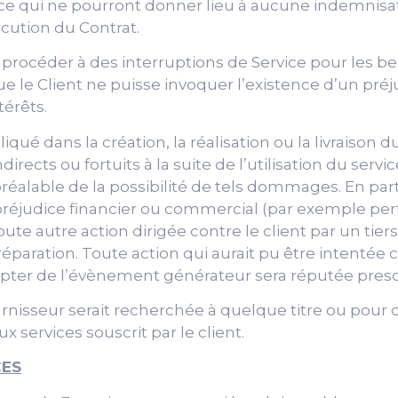
ce qui ne pourront donner lieu à aucune indemnisat
écution du Contrat.
e procéder à des interruptions de Service pour les b
 le Client ne puisse invoquer l’existence d’un pré
érêts.
liqué dans la création, la réalisation ou la livraison 
cts ou fortuits à la suite de l’utilisation du service 
réalable de la possibilité de tels dommages. En partic
réjudice financier ou commercial (par exemple pe
e autre action dirigée contre le client par un tie
éparation. Toute action qui aurait pu être intentée c
mpter de l’évènement générateur sera réputée prescr
rnisseur serait recherchée à quelque titre ou pour q
 services souscrit par le client.
CES