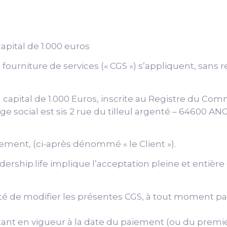
apital de 1.000 euros
ourniture de services (« CGS ») s’appliquent, sans res
u capital de 1.000 Euros, inscrite au Registre du C
ge social est sis 2 rue du tilleul argenté – 64600 
gement, (ci-après dénommé « le Client »).
ership.life implique l’acceptation pleine et entièr
ité de modifier les présentes CGS, à tout moment par
 étant en vigueur à la date du paiement (ou du pre