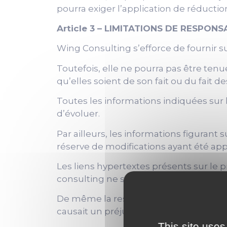
pourra exiger l’application de réducti
Article 3 – LIMITATIONS DE RESPONS
Wing Consulting s’efforce de fournir su
Toutefois, elle ne pourra pas être ten
qu’elles soient de son fait ou du fait de
Toutes les informations indiquées sur 
d’évoluer.
Par ailleurs, les informations figurant s
réserve de modifications ayant été app
Les liens hypertextes présents sur le p
consulting ne saurait être engagée si l
De même la responsabilité de Wing Consul
causait un préjudice.
This site uses