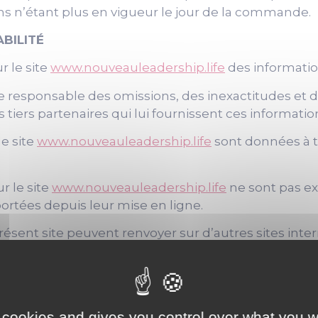
ons n’étant plus en vigueur le jour de la commande.
ABILITÉ
r le site
www.nouveauleadership.life
des informatio
ue responsable des omissions, des inexactitudes et d
s tiers partenaires qui lui fournissent ces informatio
le site
www.nouveauleadership.life
sont données à ti
ur le site
www.nouveauleadership.life
ne sont pas ex
ortées depuis leur mise en ligne.
résent site peuvent renvoyer sur d’autres sites inte
e contenu de ces sites contrevient aux législations 
ting ne saurait être engagée si la visite, par l’inte
 cookies and gives you control over what you w