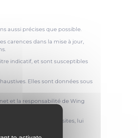
ns aussi précises que possible.
es carences dans la mise à jour,
ns.
tre indicatif, et sont susceptibles
haustives. Elles sont données sous
rnet et la responsabilité de Wing
en vigueur.
rnaute, de l’un de ces sites, lui
ant to activate