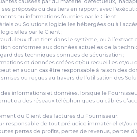
antes causées par du matériel défectueux, inadapté
 ses préposés ou des tiers en rapport avec l’exécuti
ents ou informations fournies par le Client ;
els ou Solutions logicielles hébergées ou à l’accès
ogicielles par le Client ;
rauduleux d’un tiers dans le système, ou à l’extracti
ion conformes aux données actuelles de la techniq
gard des techniques connues de sécurisation ;
ormations et données créées et/ou recueillies et/ou
eut en aucun cas être responsable à raison des don
nsmises ou reçues au travers de l’utilisation des Sol
s informations et données, lorsque le Fournisseur n
rnet ou des réseaux téléphoniques ou câblés d’accè
iement du Client des factures du Fournisseur.
 responsable de tout préjudice immatériel et/ou matér
 toutes pertes de profits, pertes de revenus, pertes d’