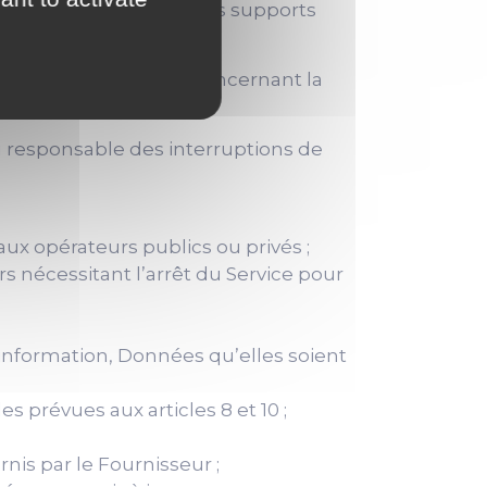
és par l’utilisation des supports
obligation de moyen concernant la
 responsable des interruptions de
aux opérateurs publics ou privés ;
rs nécessitant l’arrêt du Service pour
information, Données qu’elles soient
s prévues aux articles 8 et 10 ;
nis par le Fournisseur ;