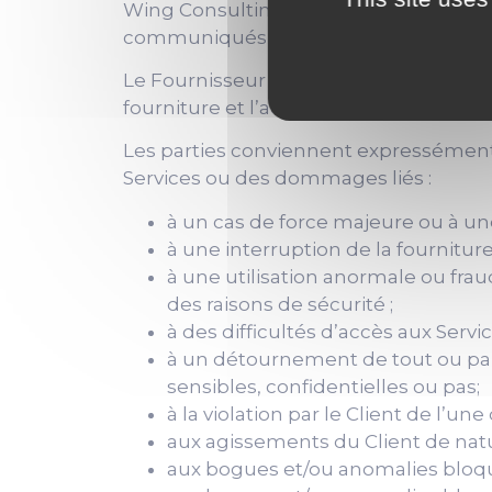
Wing Consulting ne pourra être tenue 
communiqués, ou des informations c
Le Fournisseur n’est tenu, à l’égard 
fourniture et l’accès aux Services qui 
Les parties conviennent expressément
Services ou des dommages liés :
à un cas de force majeure ou à une
à une interruption de la fourniture
à une utilisation anormale ou frau
des raisons de sécurité ;
à des difficultés d’accès aux Servic
à un détournement de tout ou part
sensibles, confidentielles ou pas;
à la violation par le Client de l’u
aux agissements du Client de natu
aux bogues et/ou anomalies bloqua