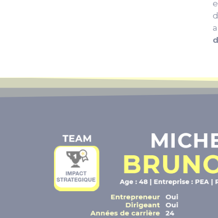
e
d
a
d