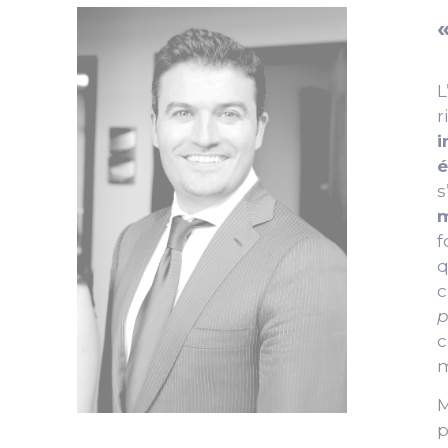
L
r
i
s
m
f
q
c
p
c
m
M
p