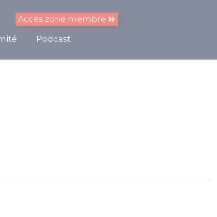
Accès zone membre
imité
Podcast