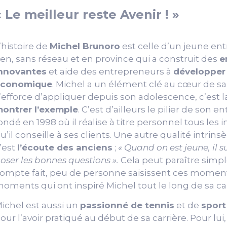
« Le meilleur reste Avenir ! »
’histoire de
Michel Brunoro
est celle d’un jeune en
ien, sans réseau et en province qui a construit des
e
nnovantes
et aide des entrepreneurs à
développer
économique
. Michel a un élément clé au cœur de sa 
’efforce d’appliquer depuis son adolescence, c’est l
ontrer l’exemple
. C’est d’ailleurs le pilier de son e
ondé en 1998 où il réalise à titre personnel tous les
u’il conseille à ses clients. Une autre qualité intrin
’est
l’écoute des anciens
;
« Quand on est jeune, il s
oser les bonnes questions ».
Cela peut paraître simpl
ompte fait, peu de personne saisissent ces moment
oments qui ont inspiré Michel tout le long de sa ca
ichel est aussi un
passionné de tennis
et de
sport
our l’avoir pratiqué au début de sa carrière. Pour lui,