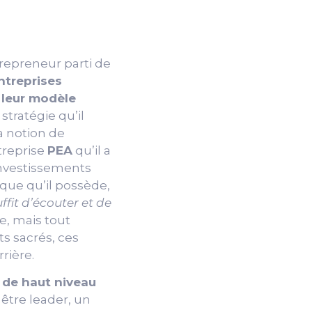
trepreneur parti de
ntreprises
 leur modèle
stratégie qu’il
a notion de
ntreprise
PEA
qu’il a
 investissements
sèque qu’il possède,
uffit d’écouter et de
e, mais tout
s sacrés, ces
rrière.
 de haut niveau
 être leader, un