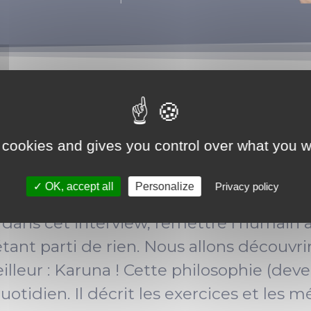
UR RESTE
 cookies and gives you control over what you w
u 25 novembre.
OK, accept all
Personalize
Privacy policy
 dans cet interview, remettre l’humain a
ant parti de rien. Nous allons découvrir l
lleur : Karuna ! Cette philosophie (deve
 quotidien. Il décrit les exercices et le