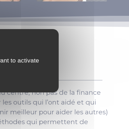
ant to activate
u centre, non pas de la finance
es outils qui l’ont aidé et qui
nir meilleur pour aider les autres)
s méthodes qui permettent de