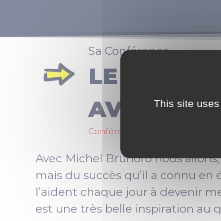
Sa Conférence
LE MEILLE
AVENIR
This site uses
Conférence en ligne à partir d
Avec Michel Brunoro nous allons,
mais du succès qu’il a connu en ét
l’aident chaque jour à devenir mei
est une très belle inspiration au