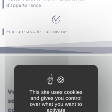
d’appartenance
Fracture sociale : l’altruisme
Voulez-vous connaître les
This site uses cookies
and gives you control
secrets de 25 leaders
over what you want to
conscients
activate