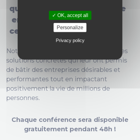
qui réinventent l’entreprise
OK, accept all
en remettant l’humain au
Personalize
centre ?
Privacy policy
Notre panel d’experts vous dévoilera les
solutions concrètes qui leur ont permis
de bâtir des entreprises désirables et
performantes tout en impactant
positivement la vie de millions de
personnes.
Chaque conférence sera disponible
gratuitement pendant 48h !